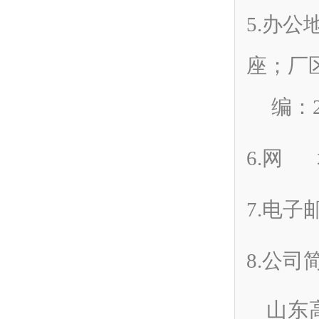
5.办
座；厂
编：25
6.网 址
7.电子邮
8.公司
山东