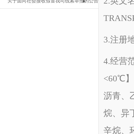
2.英文名
关于面向社会接收假冒我司线索举报的公告
TRANS
3.注册
4.经
<60℃
沥青、
烷、异
辛烷、