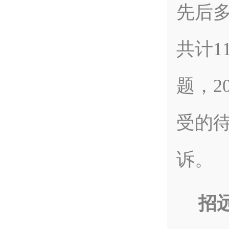
先后
共计1
题，2
受的
诉。
招