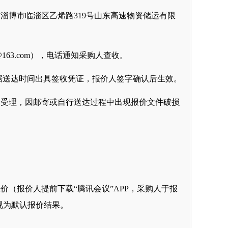
省淄博市临淄区乙烯路
319号山东高速物资储运有限
b@163.com），电话通知
采购人
查收。
据送达时间出具签收凭证，
报价人
签字确认后生效。
予受理，因邮寄或自行送达过程中出现
报价文件
破损
报价
（
报价人
提前下载
“腾讯会议”APP，
采购人
于
报
视为默认
报价
结果。