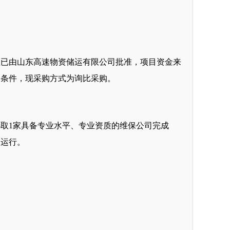
程
已由山东高速物资储运有限公司批准，项目资金来
购
条件，现
采购
方式为
询比采购
。
选取
1家具备专业水平、专业资质的维保公司完成
常运行。