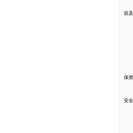
容
保
安全