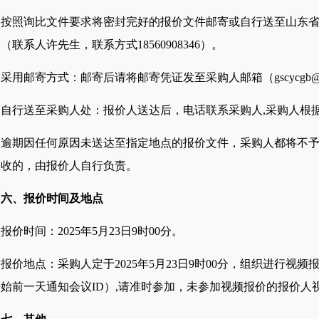
按照
询比文件
要求将密封完好的
报价文件
邮寄或自行送至山东
司（联系人
许先生
，联系方式
18560908346
）。
采用邮寄方式：邮寄后请将邮寄凭证发至
采购人
邮箱（
gscycg
自行送至
采购人
处：
报价人
送达后，电话联系
采购人
,
采购人
根
逾期因任何原因未送达至指定地点的
报价文件
，
采购人
都将不
拒收的，由
报价人
自行负责。
六、
报价
时间及地点
报价
时间：
2025年
5
月
23日
9时00分
。
报价
地点：
采购人
定于
2025年
5
月
23日
9时00分，组织进行视频
开始前一天通知
会议
ID）,请准时参加，未参加视频
报价
的
报价人