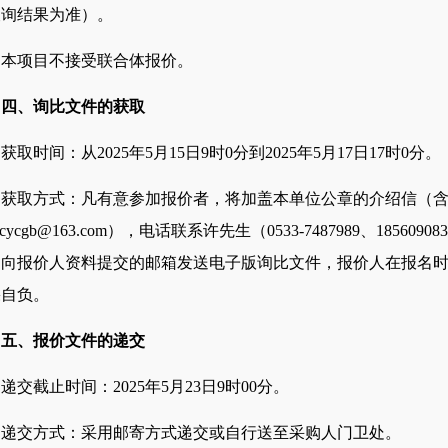
查询结果为准）。
本项目不接受
联合体报价
。
四、
询比
文件
的获取
获取时间：从
202
5
年
5
月
15
日
9时0分到202
5
年
5
月
17
日
17时0分。
获取方式：凡有意参加
报价
者，将加盖本单位公章的介绍信（
scycgb@163.com），电话联系
许
先生（
0533-7487989、
185609083
，向
报价人
资料提交的邮箱发送电子版
询比文件
，
报价人
在报名
果自负。
五、
报价文件
的递交
递交截止时间：
2025年
5
月
23日
9时00分
。
递交方式：采用邮寄方式递交或自行送至
采购人
门卫处。