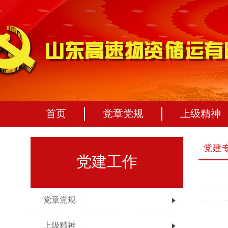
首页
党章党规
上级精神
党建专
党建工作
党章党规
上级精神