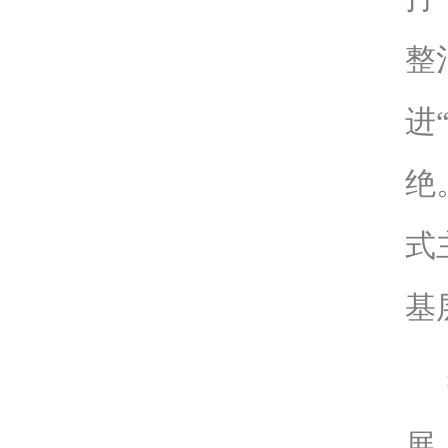
整
进
绝
式
基
展