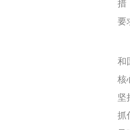
措
要
和
核
坚
抓