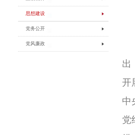
思想建设
党务公开
党风廉政
出
开
中
党