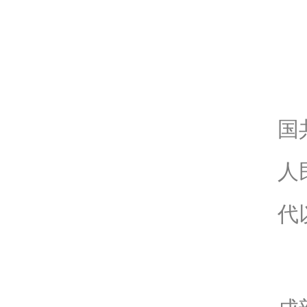
国
人
代