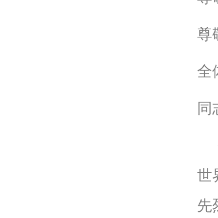
尊
全
同
世
先