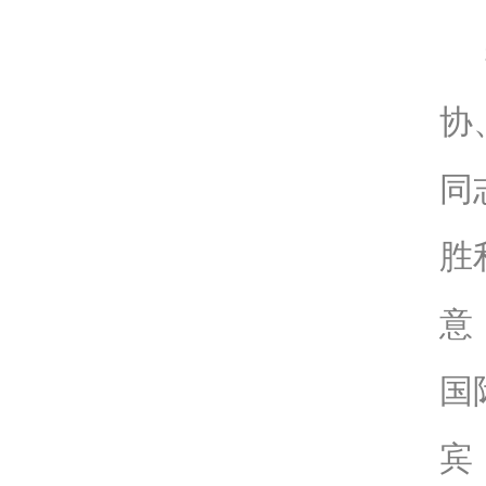
协
同
胜
意
国
宾