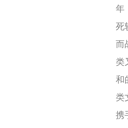
年
死
而
类
和
类
携