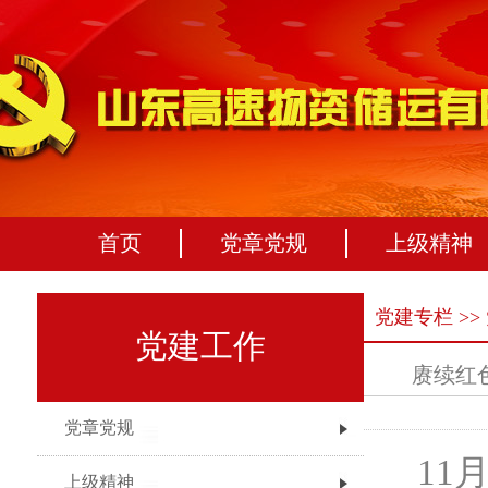
首页
党章党规
上级精神
党建专栏 >>
党建工作
赓续红
党章党规
11
上级精神