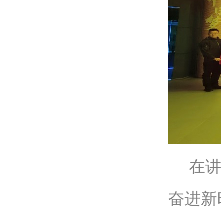
在
奋进新