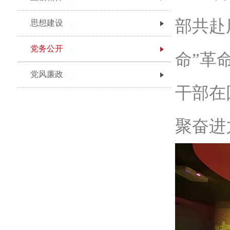
部共
赴
思想建设
党务公开
命”
革
党风廉政
干部在
聚奋进